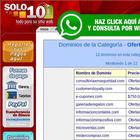
Dominios de la Categoría -
Ofer
12 dominios en esta categ
Mostrando 1 de 12
Nombre de Dominio
Precio
consultoriaenseguridad.com
Oferta
customersloyalty.com
Oferta
e-cupones.com
$750.
galeriaderegalos.com
Oferta
informacioncontable.com
Oferta
informacionimpositiva.com
Oferta
microventas.com
Oferta
mistercompras.com
Oferta