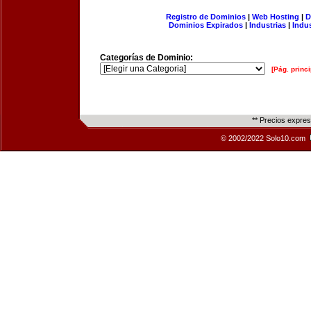
Registro de Dominios
|
Web Hosting
|
D
Dominios Expirados
|
Industrias
|
Indu
Categorías de Dominio:
[Pág. princi
** Precios expre
© 2002/2022 Solo10.com