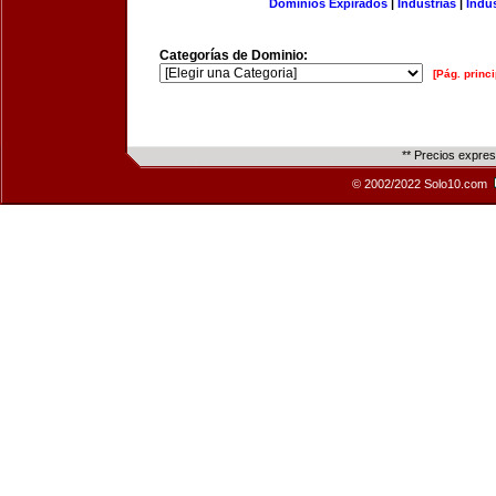
Dominios Expirados
|
Industrias
|
Indu
Categorías de Dominio:
[Pág. princi
** Precios expre
© 2002/2022 Solo10.com