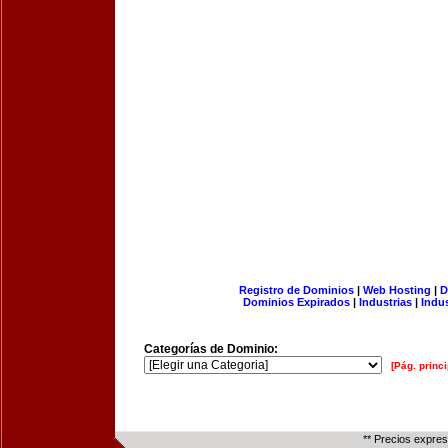
Registro de Dominios
|
Web Hosting
|
D
Dominios Expirados
|
Industrias
|
Indu
Categorías de Dominio:
[Pág. princi
** Precios expre