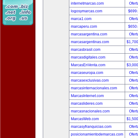
internetmarcas.com
Ofert
logosymarcas.com
$699
marca1.com
Ofert
marcaperu.com
$650
marcasargentina.com
Ofert
marcasargentinas.com
$1,70
marcasbrasil.com
Ofert
marcasdigitales.com
Ofert
MarcasEnVenta.com
$3,00
marcaseuropa.com
Ofert
marcasexclusivas.com
Ofert
marcasinternacionales.com
Ofert
MarcasInternet.com
Ofert
marcaslideres.com
Ofert
marcasnacionales.com
Ofert
MarcasWeb.com
$1,50
marcasyfranquicias.com
Ofert
posicionamientodemarcas.com
Ofert