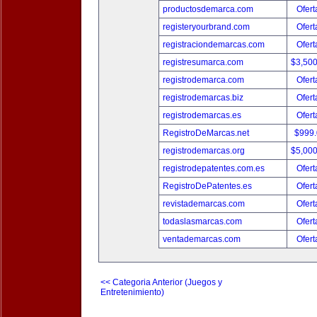
productosdemarca.com
Ofert
registeryourbrand.com
Ofert
registraciondemarcas.com
Ofert
registresumarca.com
$3,50
registrodemarca.com
Ofert
registrodemarcas.biz
Ofert
registrodemarcas.es
Ofert
RegistroDeMarcas.net
$999
registrodemarcas.org
$5,00
registrodepatentes.com.es
Ofert
RegistroDePatentes.es
Ofert
revistademarcas.com
Ofert
todaslasmarcas.com
Ofert
ventademarcas.com
Ofert
<< Categoria Anterior (Juegos y
Entretenimiento)