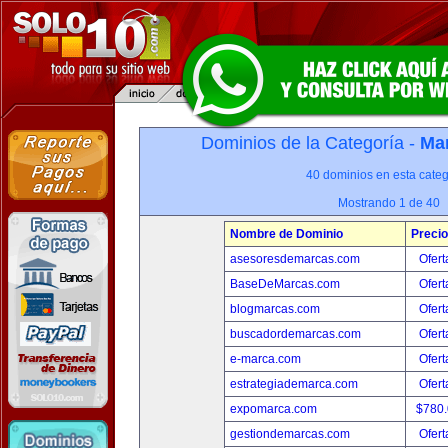
Dominios de la Categoría -
Mar
40 dominios en esta categ
Mostrando 1 de 40
Nombre de Dominio
Precio
asesoresdemarcas.com
Ofert
BaseDeMarcas.com
Ofert
blogmarcas.com
Ofert
buscadordemarcas.com
Ofert
e-marca.com
Ofert
estrategiademarca.com
Ofert
expomarca.com
$780
gestiondemarcas.com
Ofert