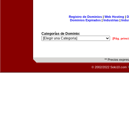
Registro de Dominios
|
Web Hosting
|
D
Dominios Expirados
|
Industrias
|
Indu
Categorías de Dominio:
[Pág. princi
** Precios expre
© 2002/2022 Solo10.com