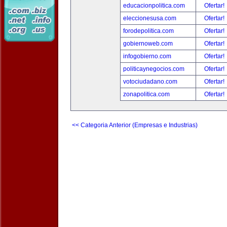
educacionpolitica.com
Ofertar!
eleccionesusa.com
Ofertar!
forodepolitica.com
Ofertar!
gobiernoweb.com
Ofertar!
infogobierno.com
Ofertar!
politicaynegocios.com
Ofertar!
votociudadano.com
Ofertar!
zonapolitica.com
Ofertar!
<< Categoria Anterior (Empresas e Industrias)