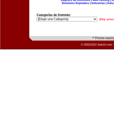
Registro de Dominios
|
Web Hosting
|
D
Dominios Expirados
|
Industrias
|
Indu
Categorías de Dominio:
[Pág. princi
** Precios expre
© 2002/2022 Solo10.com