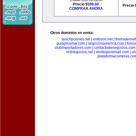
COMPRAR AHORA
Precio $
599.00
Precio 
COMPRAR AHORA
Otros dominios en venta:
suscripciones.net
|
exitosos.net
|
thetraderne
guiapinamar.com
|
negociosamerica.com
|
fonox
clubimportadores.com
|
contactodenegocios.com
rednegocios.net
|
ventasporemail.com
|
pl
plataformacompras.co