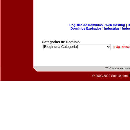
Registro de Dominios
|
Web Hosting
|
D
Dominios Expirados
|
Industrias
|
Indu
Categorías de Dominio:
[Pág. princi
** Precios expre
© 2002/2022 Solo10.com