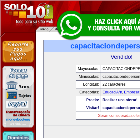
capacitaciondeper
Vendido!
Mayusculas:
CAPACITACIONDEP
Minusculas:
capacitaciondeperso
Longitud:
22 caracteres
Categorias:
EducaciÃ³n
,
Empresas
Precio:
Realizar una oferta!
Visitar!
capacitaciondepers
Serán consideradas ofer