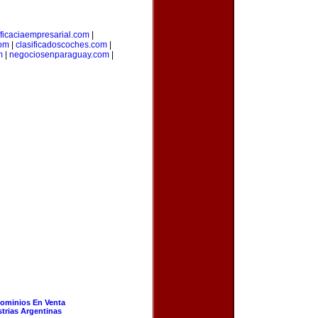
ficaciaempresarial.com
|
com
|
clasificadoscoches.com
|
m
|
negociosenparaguay.com
|
ominios En Venta
strias Argentinas