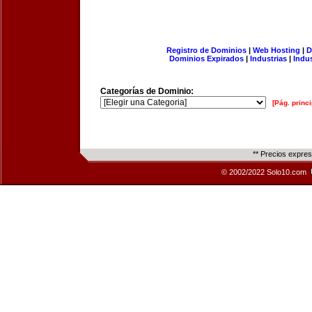
Registro de Dominios
|
Web Hosting
|
D
Dominios Expirados
|
Industrias
|
Indu
Categorías de Dominio:
[Pág. princi
** Precios expre
© 2002/2022 Solo10.com