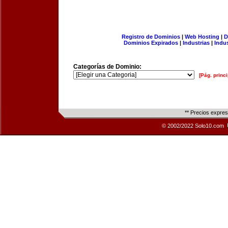
Registro de Dominios
|
Web Hosting
|
D
Dominios Expirados
|
Industrias
|
Indu
Categorías de Dominio:
[Pág. princi
** Precios expre
© 2002/2022 Solo10.com