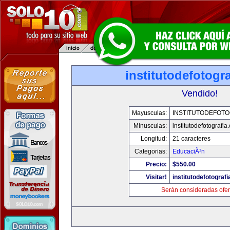
institutodefotogr
Vendido!
Mayusculas:
INSTITUTODEFOTO
Minusculas:
institutodefotografia
Longitud:
21 caracteres
Categorias:
EducaciÃ³n
Precio:
$550.00
Visitar!
institutodefotograf
Serán consideradas ofer