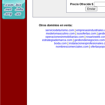
Precio Ofrecido $
Otros dominios en venta:
serviciodeturismo.com
|
empresasindustriales
modelomasculino.com
|
susofertas.com
|
gest
operacionesinmobiliarias.com
|
rosarioweb.co
estrategiademarca.com
|
gestiondenegocios.com
boda.com
|
instalacionesprofesionales
nombrescomerciales.com
|
ofertasyop