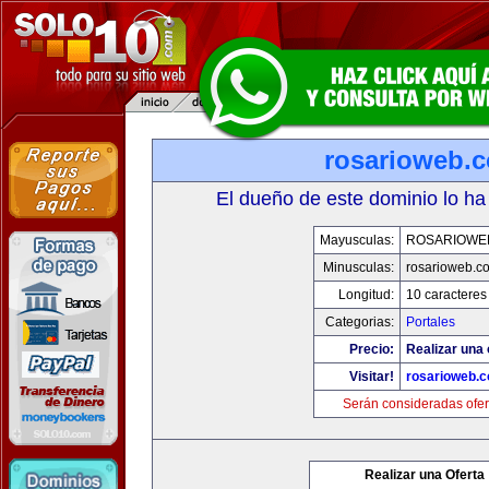
rosarioweb.
El dueño de este dominio lo ha
Mayusculas:
ROSARIOWE
Minusculas:
rosarioweb.c
Longitud:
10 caracteres
Categorias:
Portales
Precio:
Realizar una 
Visitar!
rosarioweb.
Serán consideradas ofer
Realizar una Oferta