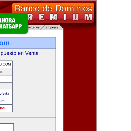
com
 puesto en Venta
B.COM
om
oferta!
com
tas