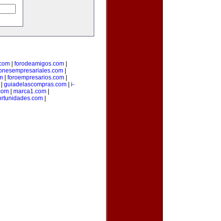
.com
|
forodeamigos.com
|
ionesempresariales.com
|
m
|
foroempresarios.com
|
|
guiadelascompras.com
|
i-
.com
|
marca1.com
|
ortunidades.com
|