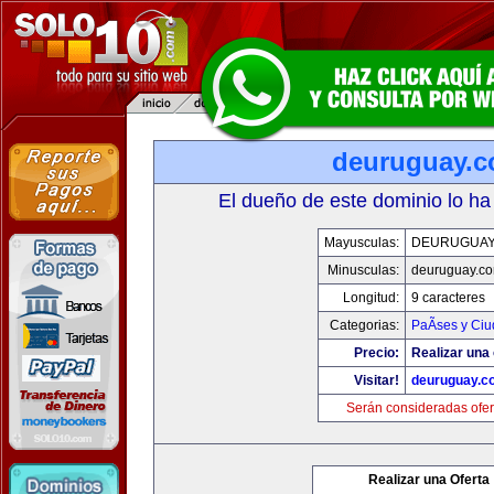
deuruguay.
El dueño de este dominio lo ha
Mayusculas:
DEURUGUAY
Minusculas:
deuruguay.c
Longitud:
9 caracteres
Categorias:
PaÃ­ses y Ci
Precio:
Realizar una 
Visitar!
deuruguay.c
Serán consideradas ofer
Realizar una Oferta