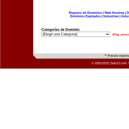
Registro de Dominios
|
Web Hosting
|
D
Dominios Expirados
|
Industrias
|
Indu
Categorías de Dominio:
[Pág. princi
** Precios expre
© 2002/2022 Solo10.com