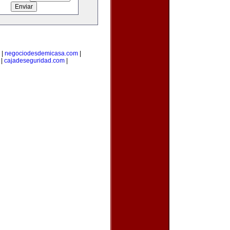
|
negociodesdemicasa.com
|
|
cajadeseguridad.com
|