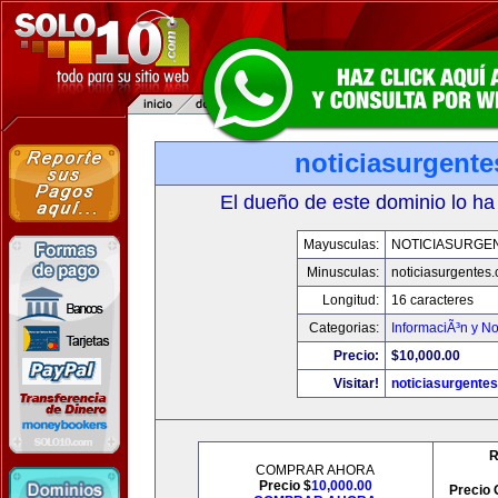
noticiasurgent
El dueño de este dominio lo ha
Mayusculas:
NOTICIASURGE
Minusculas:
noticiasurgentes
Longitud:
16 caracteres
Categorias:
InformaciÃ³n y No
Precio:
$10,000.00
Visitar!
noticiasurgente
R
COMPRAR AHORA
Precio $
10,000.00
Precio 