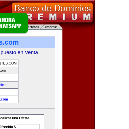
es.com
 puesto en Venta
NTES.COM
.com
ticias
s.com
ealizar una Oferta
Ofrecido $