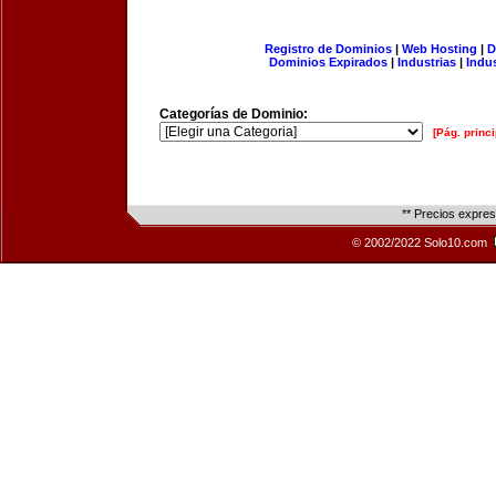
Registro de Dominios
|
Web Hosting
|
D
Dominios Expirados
|
Industrias
|
Indu
Categorías de Dominio:
[Pág. princi
** Precios expre
© 2002/2022 Solo10.com