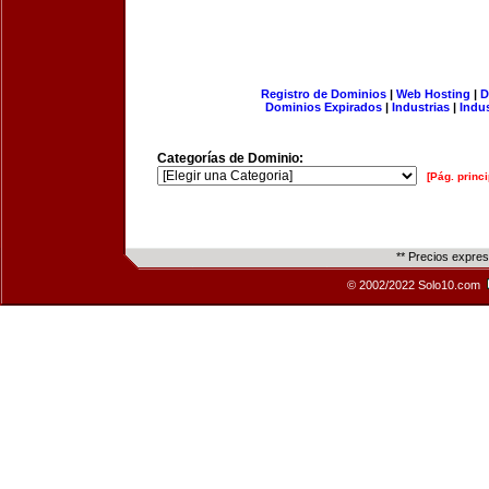
Registro de Dominios
|
Web Hosting
|
D
Dominios Expirados
|
Industrias
|
Indu
Categorías de Dominio:
[Pág. princi
** Precios expre
© 2002/2022 Solo10.com