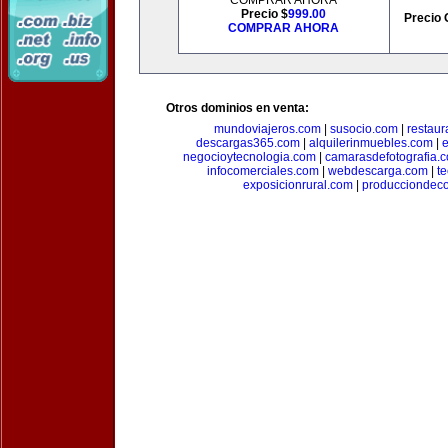
COMPRAR AHORA
Precio $
999.00
Precio 
COMPRAR AHORA
Otros dominios en venta:
mundoviajeros.com
|
susocio.com
|
restaur
descargas365.com
|
alquilerinmuebles.com
|
e
negocioytecnologia.com
|
camarasdefotografia.
infocomerciales.com
|
webdescarga.com
|
t
exposicionrural.com
|
producciondec