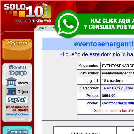
eventosenargent
El dueño de este dominio lo ha
Mayusculas:
EVENTOSENARGE
Minusculas:
eventosenargentin
Longitud:
18 caracteres
Categorias:
TelevisiÃ³n y Espec
Precio:
$999.00
Visitar!
eventosenargenti
Serán consideradas ofer
R