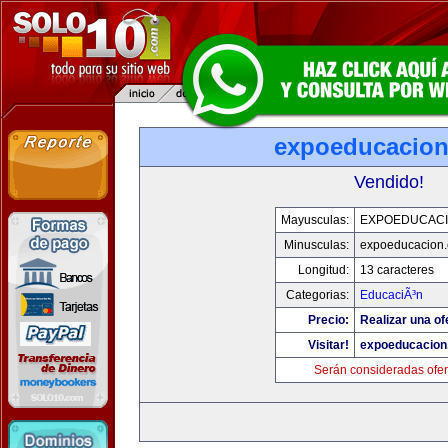
expoeducacio
Vendido!
Mayusculas:
EXPOEDUCAC
Minusculas:
expoeducacion
Longitud:
13 caracteres
Categorias:
EducaciÃ³n
Precio:
Realizar una of
Visitar!
expoeducacion
Serán consideradas ofer