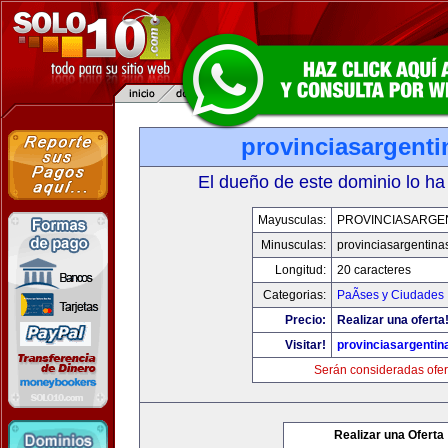
provinciasargent
El dueño de este dominio lo ha
Mayusculas:
PROVINCIASARGE
Minusculas:
provinciasargentina
Longitud:
20 caracteres
Categorias:
PaÃ­ses y Ciudades
Precio:
Realizar una oferta
Visitar!
provinciasargenti
Serán consideradas ofer
Realizar una Oferta