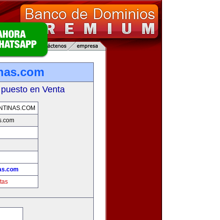
inas.com
 puesto en Venta
NTINAS.COM
s.com
!
nas.com
tas