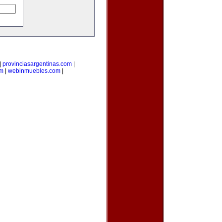
|
provinciasargentinas.com
|
om
|
webinmuebles.com
|