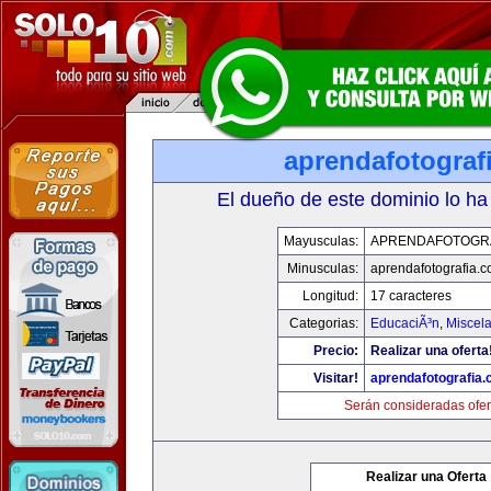
aprendafotograf
El dueño de este dominio lo ha
Mayusculas:
APRENDAFOTOGR
Minusculas:
aprendafotografia.
Longitud:
17 caracteres
Categorias:
EducaciÃ³n
,
Miscela
Precio:
Realizar una oferta
Visitar!
aprendafotografia
Serán consideradas ofer
Realizar una Oferta