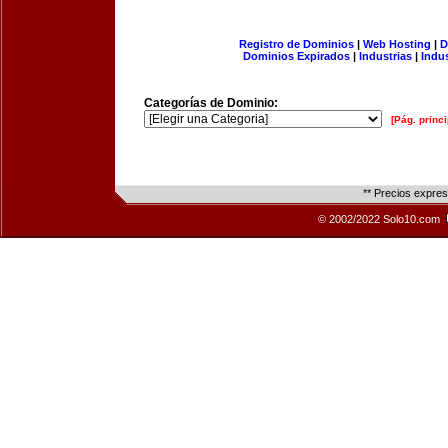
Registro de Dominios
|
Web Hosting
|
D
Dominios Expirados
|
Industrias
|
Indu
Categorías de Dominio:
[Pág. princi
** Precios expre
© 2002/2022 Solo10.com