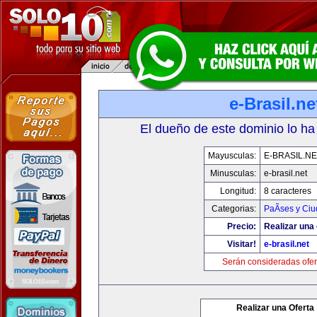
e-Brasil.ne
El dueño de este dominio lo ha
Mayusculas:
E-BRASIL.NE
Minusculas:
e-brasil.net
Longitud:
8 caracteres
Categorias:
PaÃ­ses y Ci
Precio:
Realizar una 
Visitar!
e-brasil.net
Serán consideradas ofer
Realizar una Oferta