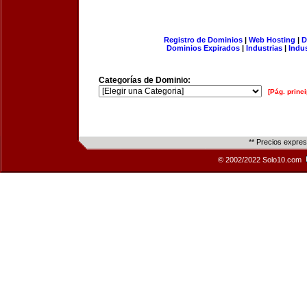
Registro de Dominios
|
Web Hosting
|
D
Dominios Expirados
|
Industrias
|
Indu
Categorías de Dominio:
[Pág. princi
** Precios expre
© 2002/2022 Solo10.com