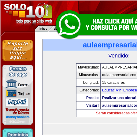
aulaempresaria
Vendido!
Mayusculas:
AULAEMPRESARIA
Minusculas:
aulaempresarial.co
Longitud:
15 caracteres
Categorias:
EducaciÃ³n
,
Empresa
Precio:
Realizar una oferta!
Visitar!
aulaempresarial.c
Serán consideradas ofer