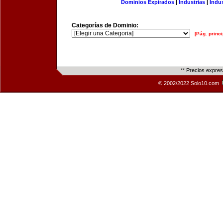
Dominios Expirados
|
Industrias
|
Indu
Categorías de Dominio:
[Pág. princi
** Precios expre
© 2002/2022 Solo10.com