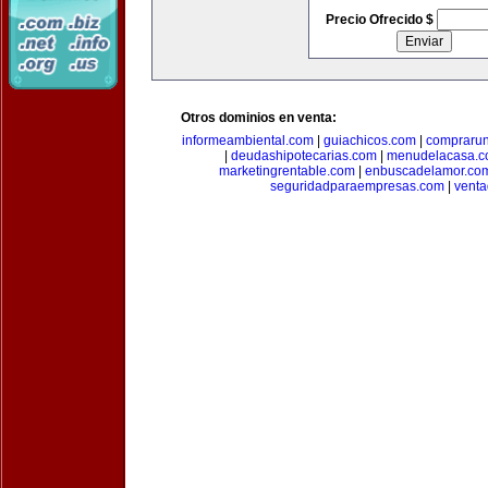
Precio Ofrecido $
Otros dominios en venta:
informeambiental.com
|
guiachicos.com
|
comprarun
|
deudashipotecarias.com
|
menudelacasa.
marketingrentable.com
|
enbuscadelamor.co
seguridadparaempresas.com
|
vent