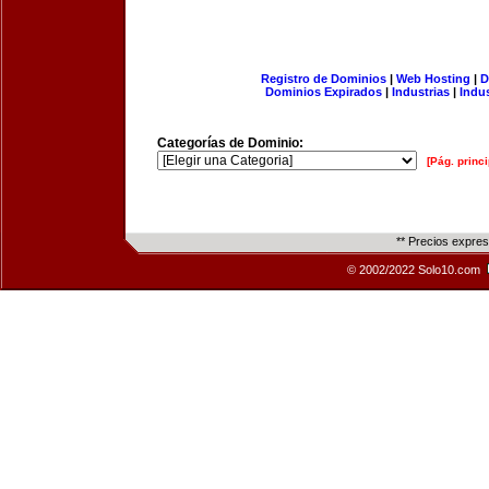
Registro de Dominios
|
Web Hosting
|
D
Dominios Expirados
|
Industrias
|
Indu
Categorías de Dominio:
[Pág. princi
** Precios expre
© 2002/2022 Solo10.com