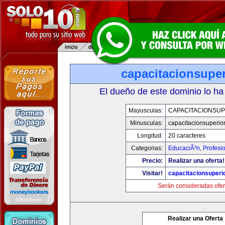
capacitacionsupe
El dueño de este dominio lo ha
Mayusculas:
CAPACITACIONSU
Minusculas:
capacitacionsuperio
Longitud:
20 caracteres
Categorias:
EducaciÃ³n
,
Profesi
Precio:
Realizar una oferta!
Visitar!
capacitacionsuperi
Serán consideradas ofer
Realizar una Oferta