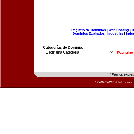
Registro de Dominios
|
Web Hosting
|
D
Dominios Expirados
|
Industrias
|
Indu
Categorías de Dominio:
[Pág. princi
** Precios expre
© 2002/2022 Solo10.com