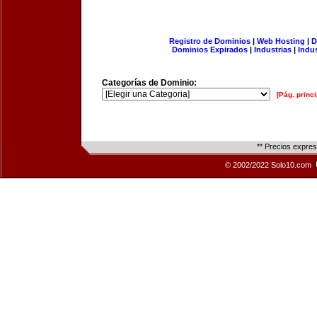
Registro de Dominios
|
Web Hosting
|
D
Dominios Expirados
|
Industrias
|
Indu
Categorías de Dominio:
[Pág. princi
** Precios expre
© 2002/2022 Solo10.com