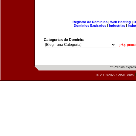
Registro de Dominios
|
Web Hosting
|
D
Dominios Expirados
|
Industrias
|
Indu
Categorías de Dominio:
[Pág. princi
** Precios expre
© 2002/2022 Solo10.com