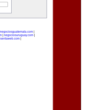
negociosguatemala.com
|
om
|
negociosuruguay.com
|
osenlaweb.com
|