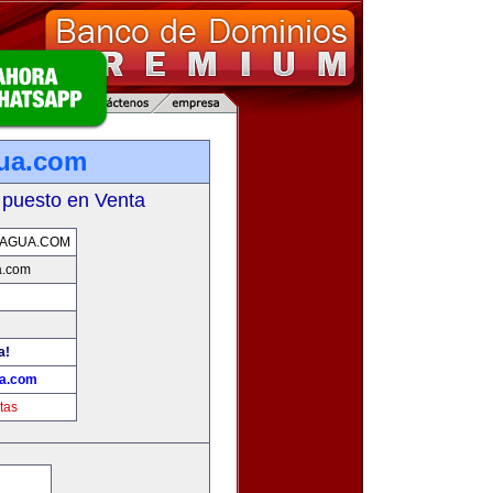
ua.com
 puesto en Venta
RAGUA.COM
a.com
a!
ua.com
tas