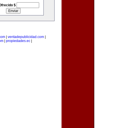
Ofrecido $
com
|
ventadepublicidad.com
|
om
|
propiedades.ec
|