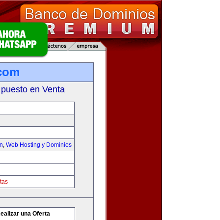
.com
 puesto en Venta
on
,
Web Hosting y Dominios
tas
ealizar una Oferta