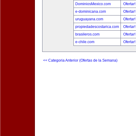
DominiosMexico.com
Ofertar
e-dominicana.com
Ofertar
uruguayana.com
Ofertar
propiedadescostarica.com
Ofertar
brasileros.com
Ofertar
e-chile.com
Ofertar
<< Categoria Anterior (Ofertas de la Semana)