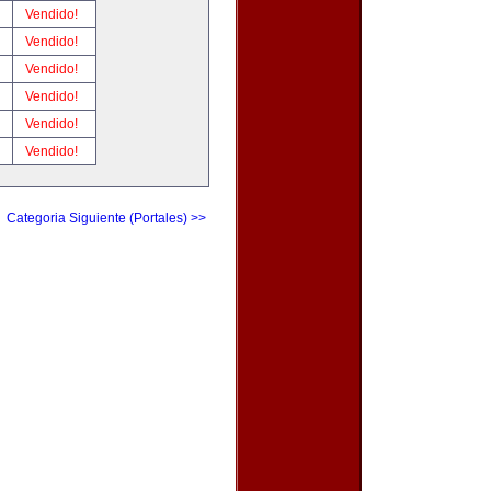
!
Vendido!
!
Vendido!
!
Vendido!
!
Vendido!
!
Vendido!
!
Vendido!
Categoria Siguiente (Portales) >>