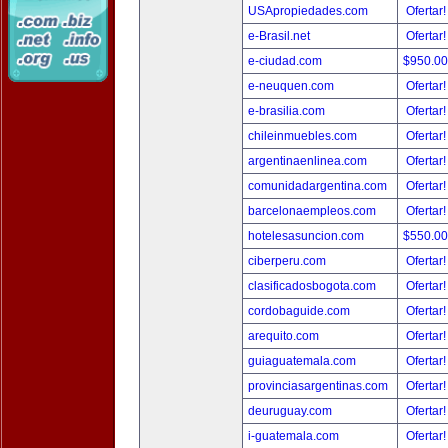
USApropiedades.com
Ofertar
e-Brasil.net
Ofertar
e-ciudad.com
$950.0
e-neuquen.com
Ofertar
e-brasilia.com
Ofertar
chileinmuebles.com
Ofertar
argentinaenlinea.com
Ofertar
comunidadargentina.com
Ofertar
barcelonaempleos.com
Ofertar
hotelesasuncion.com
$550.0
ciberperu.com
Ofertar
clasificadosbogota.com
Ofertar
cordobaguide.com
Ofertar
arequito.com
Ofertar
guiaguatemala.com
Ofertar
provinciasargentinas.com
Ofertar
deuruguay.com
Ofertar
i-guatemala.com
Ofertar