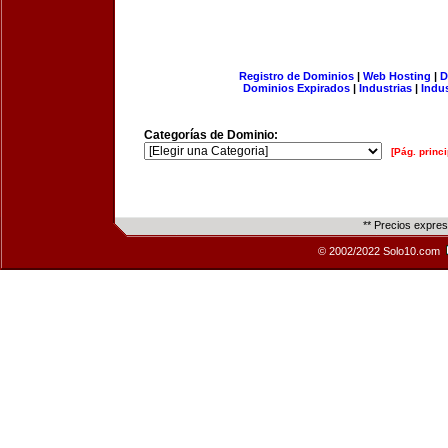
Registro de Dominios
|
Web Hosting
|
D
Dominios Expirados
|
Industrias
|
Indu
Categorías de Dominio:
[Pág. princi
** Precios expre
© 2002/2022 Solo10.com